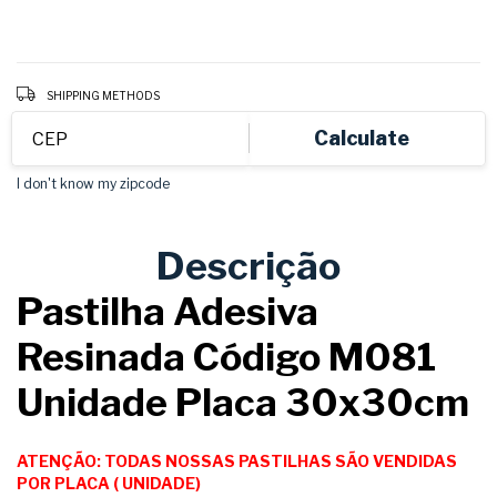
Shipping for zipcode:
CHANGE ZIPCODE
SHIPPING METHODS
Calculate
I don't know my zipcode
Descrição
Pastilha Adesiva
Resinada Código M081
Unidade Placa 30x30cm
ATENÇÃO: TODAS NOSSAS PASTILHAS SÃO VENDIDAS
POR PLACA ( UNIDADE)