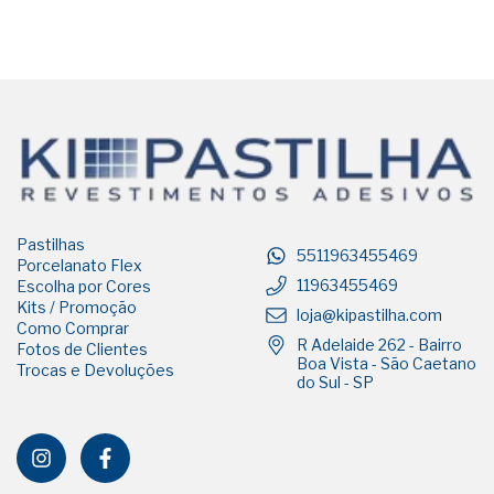
Pastilhas
5511963455469
Porcelanato Flex
11963455469
Escolha por Cores
Kits / Promoção
loja@kipastilha.com
Como Comprar
R Adelaide 262 - Bairro
Fotos de Clientes
Boa Vista - São Caetano
Trocas e Devoluções
do Sul - SP