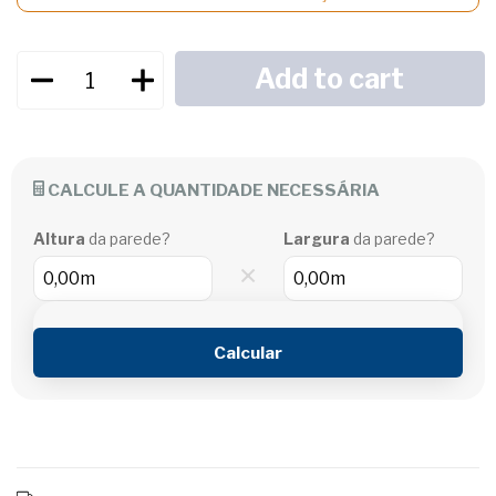
CALCULE A QUANTIDADE NECESSÁRIA
Altura
da parede?
Largura
da parede?
×
Calcular
Shipping for zipcode:
CHANGE ZIPCODE