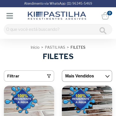
Atendimento via WhatsApp: (11) 96345-5469
0
Início
>
PASTILHAS
>
FILETES
FILETES
Filtrar