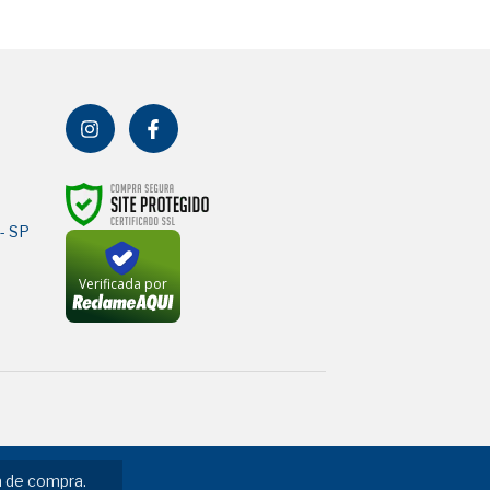
a
 - SP
Verificada por
.
ia de compra.