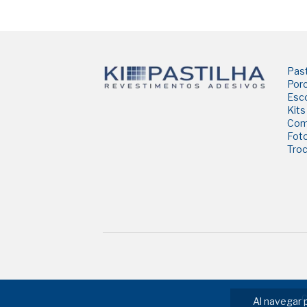
Past
Porc
Esco
Kits
Com
Foto
Tro
C
Al navegar 