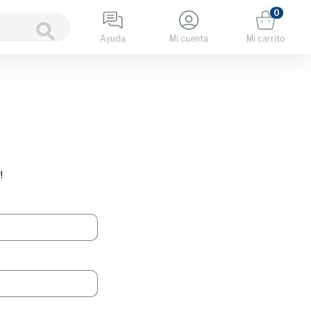
0
Ayuda
Mi cuenta
Mi carrito
!