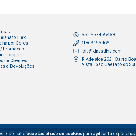
ilhas
5511963455469
elanato Flex
11963455469
lha por Cores
 / Promoção
loja@kipastilha.com
o Comprar
R Adelaide 262 - Bairro Bo
s de Clientes
Vista - São Caetano do Sul
cas e Devoluções
opyright kipastilha - 12658119000135 - 2026. Todos los derechos reservados
por este sitio
aceptás el uso de cookies
para agilizar tu experienc