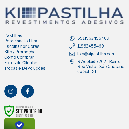
Pastilhas
5511963455469
Porcelanato Flex
11963455469
Escolha por Cores
Kits / Promoção
loja@kipastilha.com
Como Comprar
R Adelaide 262 - Bairro
Fotos de Clientes
Boa Vista - São Caetano
Trocas e Devoluções
do Sul - SP