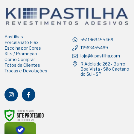
Pastilhas
5511963455469
Porcelanato Flex
11963455469
Escolha por Cores
Kits / Promoção
loja@kipastilha.com
Como Comprar
R Adelaide 262 - Bairro
Fotos de Clientes
Boa Vista - São Caetano
Trocas e Devoluções
do Sul - SP