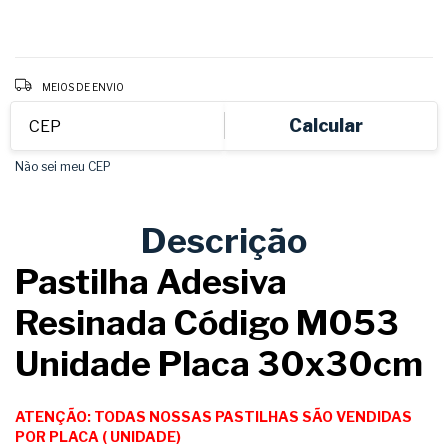
Entregas para o CEP:
ALTERAR CEP
MEIOS DE ENVIO
Calcular
Não sei meu CEP
Descrição
Pastilha Adesiva
Resinada Código M053
Unidade Placa 30x30cm
ATENÇÃO: TODAS NOSSAS PASTILHAS SÃO VENDIDAS
POR PLACA ( UNIDADE)