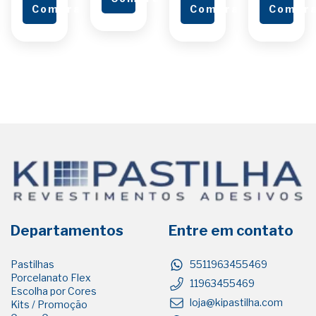
ar
Comprar
Comprar
Compr
Departamentos
Entre em contato
Pastilhas
5511963455469
Porcelanato Flex
11963455469
Escolha por Cores
loja@kipastilha.com
Kits / Promoção