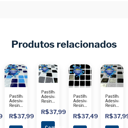
Produtos relacionados
Pastilha
Pastilha
Pastilha
Pastilha
Adesiva
Adesiva
Adesiva
Adesiva
Resinada
Resinada
Resinada
Resinada
Código
Código
Código
Código
M055
R$37,99
M054
M066
M286
Unidade
9
R$37,99
R$37,49
R$37,9
Unidade
Unidade
Unidade
Comprar