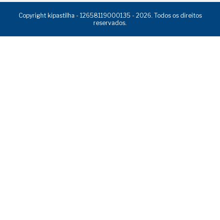
Copyright kipastilha - 12658119000135 - 2026. Todos os direitos
reservados.