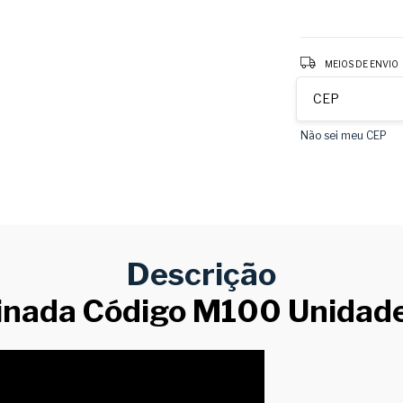
Entregas para o CEP
MEIOS DE ENVIO
Não sei meu CEP
Descrição
esinada Código M100 Unida