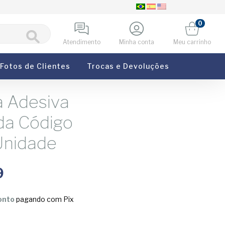
0
Atendimento
Minha conta
Meu carrinho
Fotos de Clientes
Trocas e Devoluções
a Adesiva
da Código
nidade
9
onto
pagando com Pix