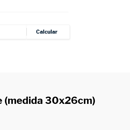
:
ALTERAR CEP
Calcular
de (medida 30x26cm)