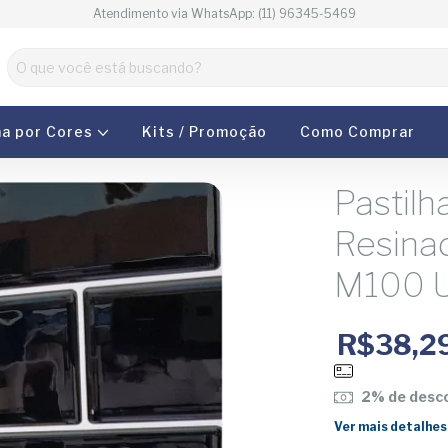
Atendimento via WhatsApp: (11) 96345-5469
ha por Cores
Kits / Promoção
Como Comprar
Pastilh
Resina
M100 U
R$38,2
2% de desc
Ver mais detalhes