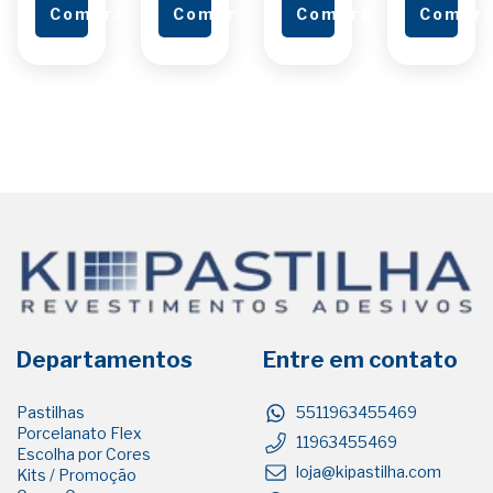
ar
Comprar
Comprar
Comprar
Compr
Departamentos
Entre em contato
Pastilhas
5511963455469
Porcelanato Flex
11963455469
Escolha por Cores
loja@kipastilha.com
Kits / Promoção