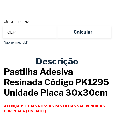
Entregas para o CEP:
ALTERAR CEP
MEIOS DE ENVIO
Calcular
Não sei meu CEP
Descrição
Pastilha Adesiva
Resinada Código PK1295
Unidade Placa 30x30cm
ATENÇÃO: TODAS NOSSAS PASTILHAS SÃO VENDIDAS
POR PLACA ( UNIDADE)