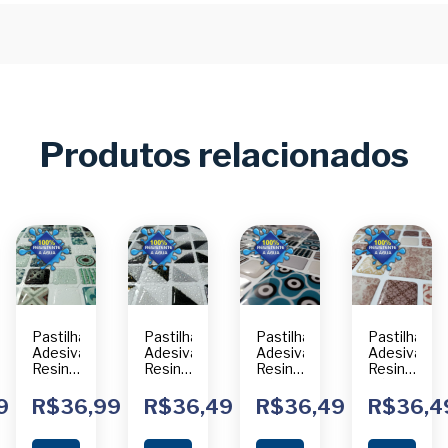
Produtos relacionados
Pastilha
Pastilha
Pastilha
Pastilha
Adesiva
Adesiva
Adesiva
Adesiva
Resinada
Resinada
Resinada
Resinada
Código
Código
Código
Código
1201
340
1501
1601
9
R$36,99
R$36,49
R$36,49
R$36,4
Unidade
Unidade
Unidade
Unidade