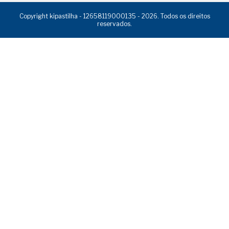
Copyright kipastilha - 12658119000135 - 2026. Todos os direitos
reservados.