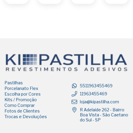
Pastilhas
5511963455469
Porcelanato Flex
11963455469
Escolha por Cores
Kits / Promoção
loja@kipastilha.com
Como Comprar
R Adelaide 262 - Bairro
Fotos de Clientes
Boa Vista - São Caetano
Trocas e Devoluções
do Sul - SP