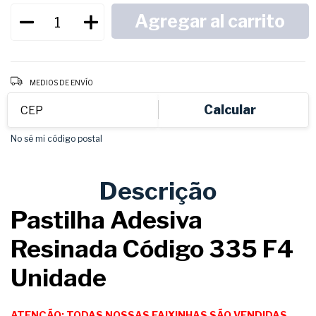
Entregas para el CP:
CAMBIAR CP
MEDIOS DE ENVÍO
Calcular
No sé mi código postal
Descrição
Pastilha Adesiva
Resinada Código 335 F4
Unidade
ATENÇÃO: TODAS NOSSAS FAIXINHAS SÃO VENDIDAS