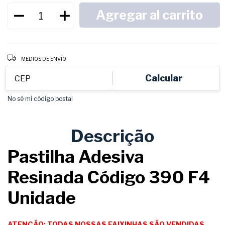
Entregas para el CP:
CAMBIAR CP
MEDIOS DE ENVÍO
Calcular
No sé mi código postal
Descrição
Pastilha Adesiva
Resinada Código 390 F4
Unidade
ATENÇÃO: TODAS NOSSAS FAIXINHAS SÃO VENDIDAS