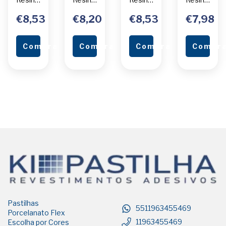
Código
Código
Código
Código
Inox
Preto
Aço
Amarelo
€8,53
€8,20
€8,53
€7,98
Unidade
Unidade
Escovado
Unidade
Unidade
ar
Comprar
Comprar
Comprar
Compr
Pastilhas
5511963455469
Porcelanato Flex
11963455469
Escolha por Cores