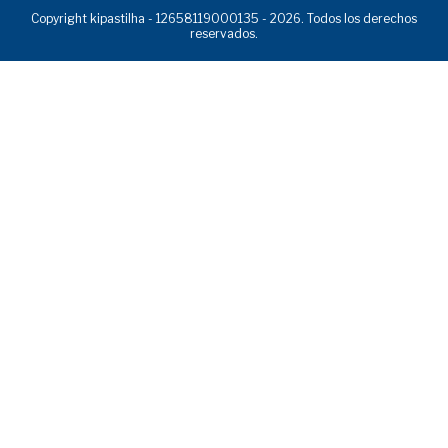
Copyright kipastilha - 12658119000135 - 2026. Todos los derechos
reservados.