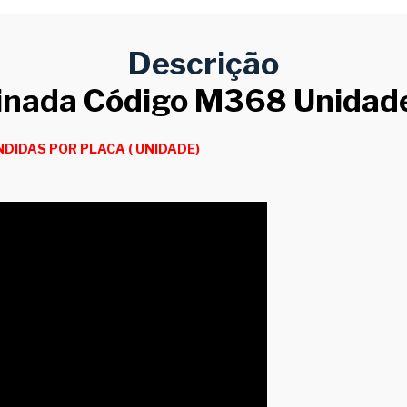
Descrição
esinada Código M368 Unida
DIDAS POR PLACA ( UNIDADE)