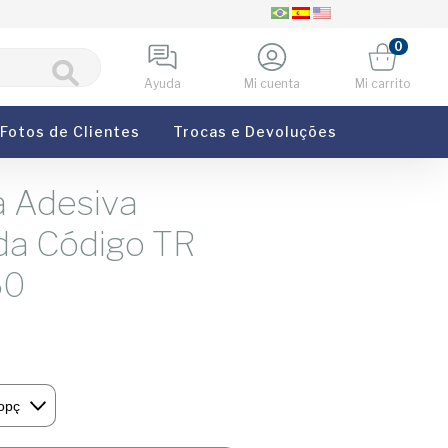
0
Ayuda
Mi cuenta
Mi carrito
Fotos de Clientes
Trocas e Devoluções
a Adesiva
da Código TR
60