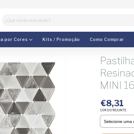
ha por Cores
Kits / Promoção
Como Comprar
Pastilh
Resina
MINI 1
€8,31
COR DO REJUNTE