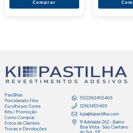
Comprar
Com
Pastilhas
5511963455469
Porcelanato Flex
11963455469
Escolha por Cores
Kits / Promoção
loja@kipastilha.com
Como Comprar
R Adelaide 262 - Bairro
Fotos de Clientes
Boa Vista - São Caetano
Trocas e Devoluções
do Sul - SP