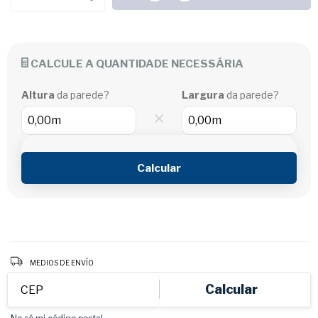
CALCULE A QUANTIDADE NECESSÁRIA
Altura
da parede?
Largura
da parede?
×
Calcular
Entregas para el CP:
CAMBIAR CP
MEDIOS DE ENVÍO
Calcular